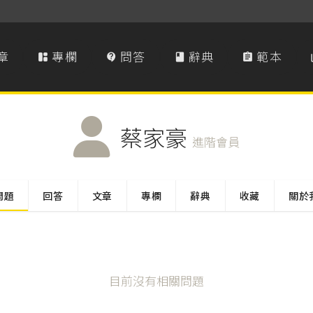
章
專欄
問答
辭典
範本




蔡家豪
進階會員
問題
回答
文章
專欄
辭典
收藏
關於
目前沒有相關問題