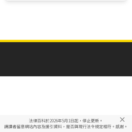
×
法律百科於2026年5月1日起，停止更新。
請讀者留意網站內容及援引資料，是否與現行法令規定相符。感謝。