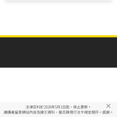
×
法律百科於2026年5月1日起，停止更新。
請讀者留意網站內容及援引資料，是否與現行法令規定相符。感謝。