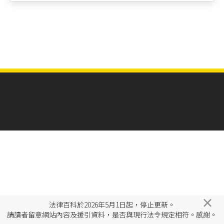
×
法律百科於2026年5月1日起，停止更新。
請讀者留意網站內容及援引資料，是否與現行法令規定相符。感謝。