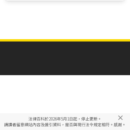
×
法律百科於2026年5月1日起，停止更新。
請讀者留意網站內容及援引資料，是否與現行法令規定相符。感謝。