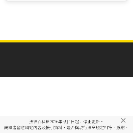
×
法律百科於2026年5月1日起，停止更新。
請讀者留意網站內容及援引資料，是否與現行法令規定相符。感謝。