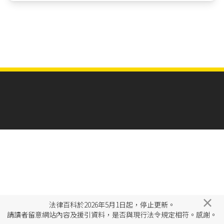
×
法律百科於2026年5月1日起，停止更新。
請讀者留意網站內容及援引資料，是否與現行法令規定相符。感謝。