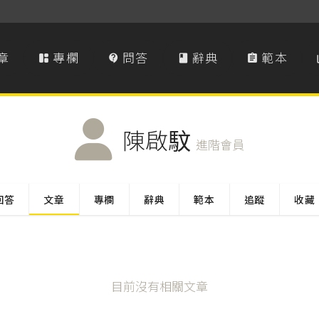
章
專欄
問答
辭典
範本




陳啟馼
進階會員
回答
文章
專欄
辭典
範本
追蹤
收藏
目前沒有相關文章