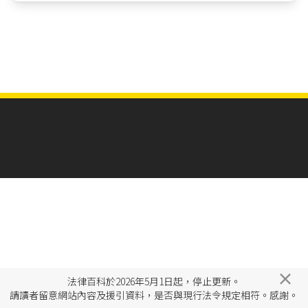
×
法律百科於2026年5月1日起，停止更新。
請讀者留意網站內容及援引資料，是否與現行法令規定相符。感謝。