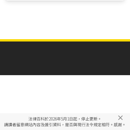
×
法律百科於2026年5月1日起，停止更新。
請讀者留意網站內容及援引資料，是否與現行法令規定相符。感謝。