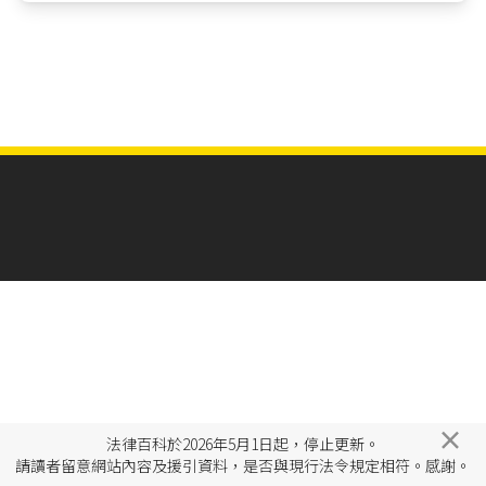
×
法律百科於2026年5月1日起，停止更新。
請讀者留意網站內容及援引資料，是否與現行法令規定相符。感謝。