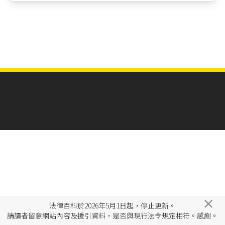
×
法律百科於2026年5月1日起，停止更新。
請讀者留意網站內容及援引資料，是否與現行法令規定相符。感謝。