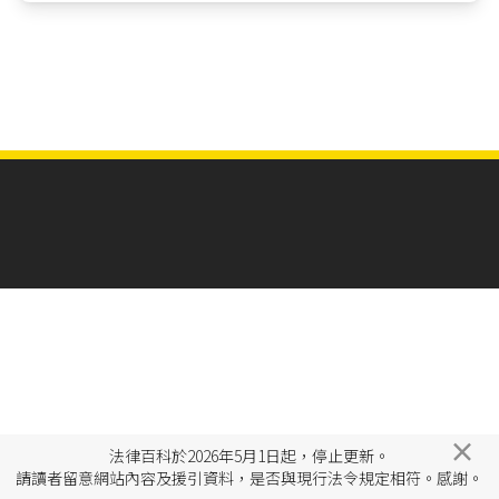
×
法律百科於2026年5月1日起，停止更新。
請讀者留意網站內容及援引資料，是否與現行法令規定相符。感謝。