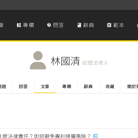
章
專欄
問答
辭典
範本




林國清
認證法律人
問題
回答
文章
專欄
辭典
收藏
關於
什麼法律責任？如何避免專利侵權風險？