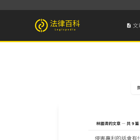
文

法律百科 Legispedia
林國清的文章 — 共 9 篇
侵害專利的話會有