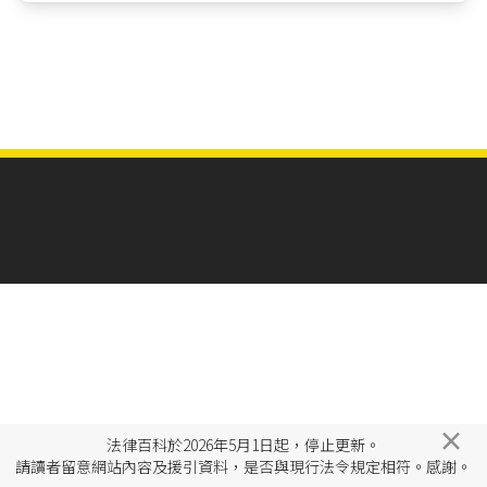
×
法律百科於2026年5月1日起，停止更新。
請讀者留意網站內容及援引資料，是否與現行法令規定相符。感謝。