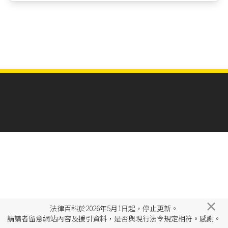
×
法律百科於2026年5月1日起，停止更新。
請讀者留意網站內容及援引資料，是否與現行法令規定相符。感謝。