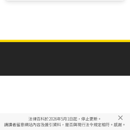
×
法律百科於2026年5月1日起，停止更新。
請讀者留意網站內容及援引資料，是否與現行法令規定相符。感謝。