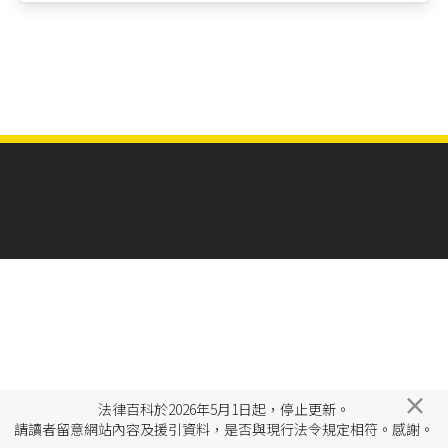
×
法律百科於2026年5月1日起，停止更新。
請讀者留意網站內容及援引資料，是否與現行法令規定相符。感謝。