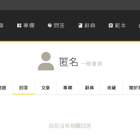
章
專欄
問答
辭典
範本




匿名
一般會員
問題
回答
文章
專欄
辭典
收藏
關於
目前沒有相關回答