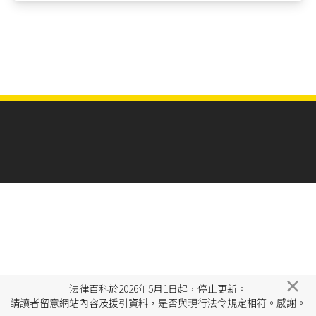
×
法律百科於2026年5月1日起，停止更新。
請讀者留意網站內容及援引資料，是否與現行法令規定相符。感謝。