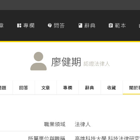
章
專欄
問答
辭典
範本




廖健期
認證法律人
問題
回答
文章
專欄
辭典
收藏
關於
職業領域
法律人
所屬單位與職稱
高雄科技大學 科技法律研究