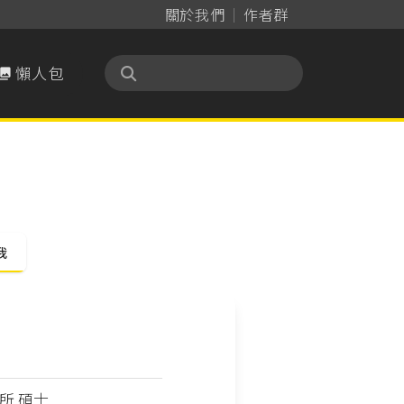
關於我們
作者群
懶人包

我
所 碩士