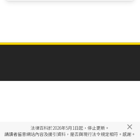
×
法律百科於2026年5月1日起，停止更新。
請讀者留意網站內容及援引資料，是否與現行法令規定相符。感謝。