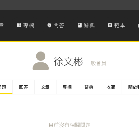
章
專欄
問答
辭典
範本




徐文彬
一般會員
問題
回答
文章
專欄
辭典
收藏
關於
目前沒有相關問題