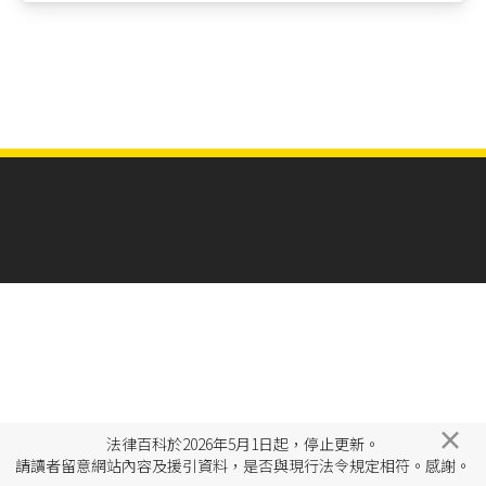
×
法律百科於2026年5月1日起，停止更新。
請讀者留意網站內容及援引資料，是否與現行法令規定相符。感謝。