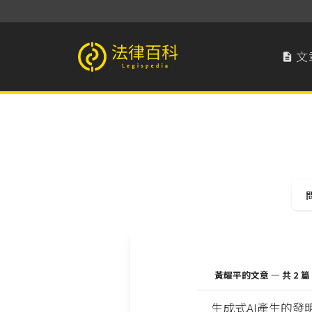
文

法律百科 Legispedia
黃耀平的文章 — 共 2 篇
生成式AI產生的發