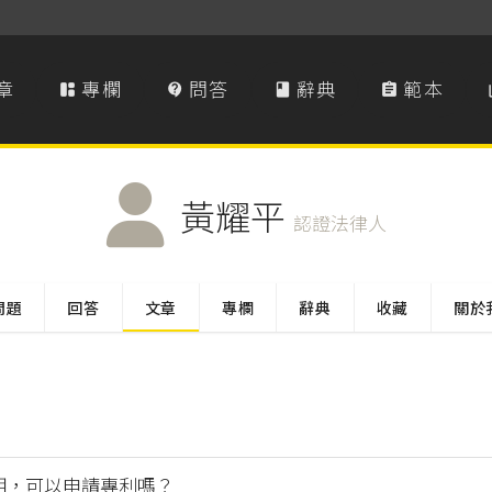
章
專欄
問答
辭典
範本




黃耀平
認證法律人
問題
回答
文章
專欄
辭典
收藏
關於
明，可以申請專利嗎？