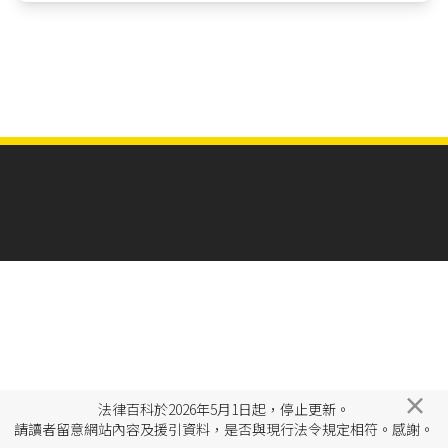
×
法律百科於2026年5月1日起，停止更新。
請讀者留意網站內容及援引資料，是否與現行法令規定相符。感謝。