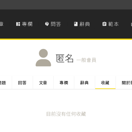
章
專欄
問答
辭典
範本




匿名
一般會員
問題
回答
文章
專欄
辭典
收藏
關於
目前沒有任何收藏