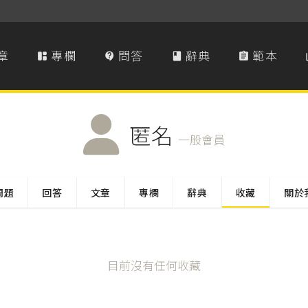
章
專欄
問答
辭典
範本




匿名
一般會員
問題
回答
文章
專欄
辭典
收藏
關於
目前沒有任何收藏