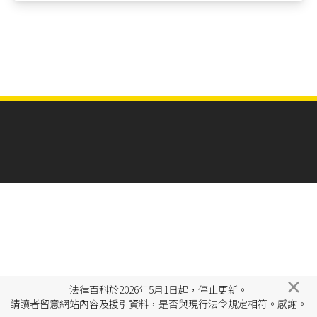
×
法律百科於2026年5月1日起，停止更新。
請讀者留意網站內容及援引資料，是否與現行法令規定相符。感謝。