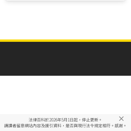
×
法律百科於2026年5月1日起，停止更新。
請讀者留意網站內容及援引資料，是否與現行法令規定相符。感謝。