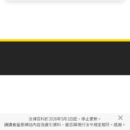
×
法律百科於2026年5月1日起，停止更新。
請讀者留意網站內容及援引資料，是否與現行法令規定相符。感謝。