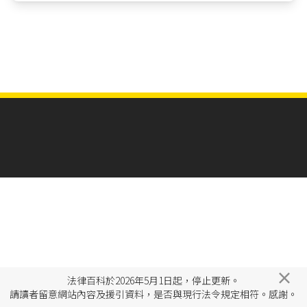
×
法律百科於2026年5月1日起，停止更新。
請讀者留意網站內容及援引資料，是否與現行法令規定相符。感謝。