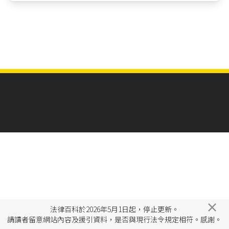
×
法律百科於2026年5月1日起，停止更新。
請讀者留意網站內容及援引資料，是否與現行法令規定相符。感謝。