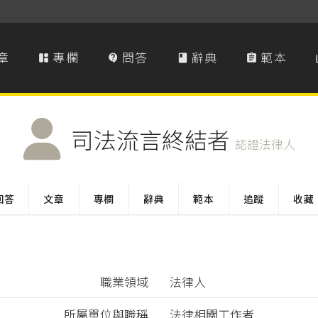
章
專欄
問答
辭典
範本




司法流言終結者
認證法律人
回答
文章
專欄
辭典
範本
追蹤
收藏
職業領域
法律人
所屬單位與職稱
法律相關工作者