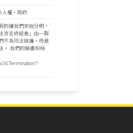
基本人權‧政府
假的讓我們來說分明，
法流言終結者」由一群
們不為司法辯護，而是
法。 我們的臉書粉絲
/JGTerminator/?