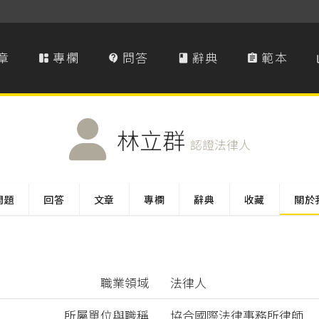
章
專欄
問答
辭典
範本




林立群
認證法律人
問題
回答
文章
專欄
辭典
收藏
關於
職業領域
法律人
所屬單位與職稱
協合國際法律事務所律師