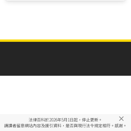
×
法律百科於2026年5月1日起，停止更新。
請讀者留意網站內容及援引資料，是否與現行法令規定相符。感謝。