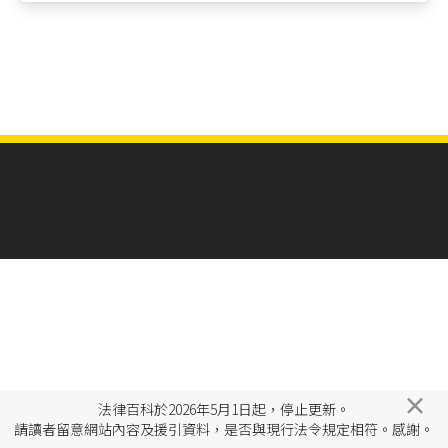
×
法律百科於2026年5月1日起，停止更新。
請讀者留意網站內容及援引資料，是否與現行法令規定相符。感謝。