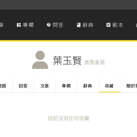
章
專欄
問答
辭典
範本




葉玉賢
進階會員
問題
回答
文章
專欄
辭典
收藏
關於
目前沒有任何收藏