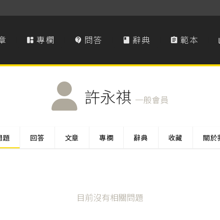
章
專欄
問答
辭典
範本




許永祺
一般會員
問題
回答
文章
專欄
辭典
收藏
關於
目前沒有相關問題