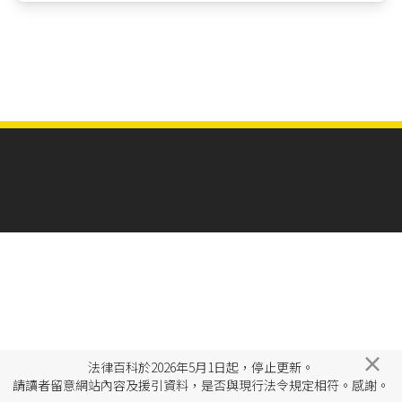
×
法律百科於2026年5月1日起，停止更新。
請讀者留意網站內容及援引資料，是否與現行法令規定相符。感謝。