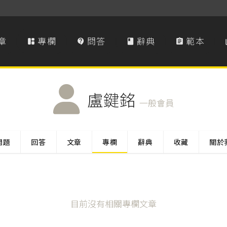
章
專欄
問答
辭典
範本




盧鍵銘
一般會員
問題
回答
文章
專欄
辭典
收藏
關於
目前沒有相關專欄文章