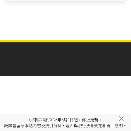
×
法律百科於2026年5月1日起，停止更新。
請讀者留意網站內容及援引資料，是否與現行法令規定相符。感謝。