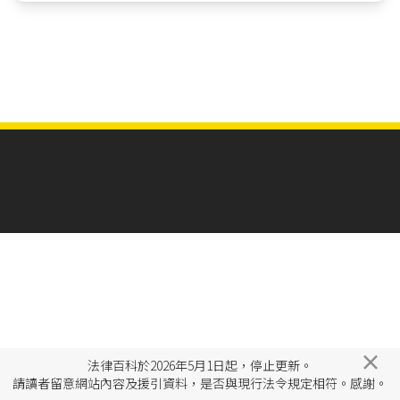
×
法律百科於2026年5月1日起，停止更新。
請讀者留意網站內容及援引資料，是否與現行法令規定相符。感謝。