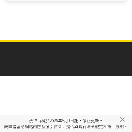
×
法律百科於2026年5月1日起，停止更新。
請讀者留意網站內容及援引資料，是否與現行法令規定相符。感謝。