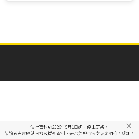
×
法律百科於2026年5月1日起，停止更新。
請讀者留意網站內容及援引資料，是否與現行法令規定相符。感謝。