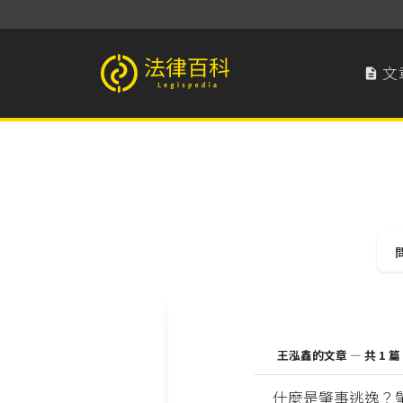
文

法律百科 Legispedia
王泓鑫的文章 — 共 1 篇
什麼是肇事逃逸？