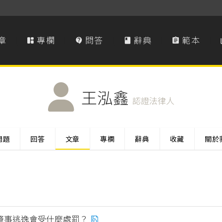
章
專欄
問答
辭典
範本




王泓鑫
認證法律人
問題
回答
文章
專欄
辭典
收藏
關於
肇事逃逸會受什麼處罰？