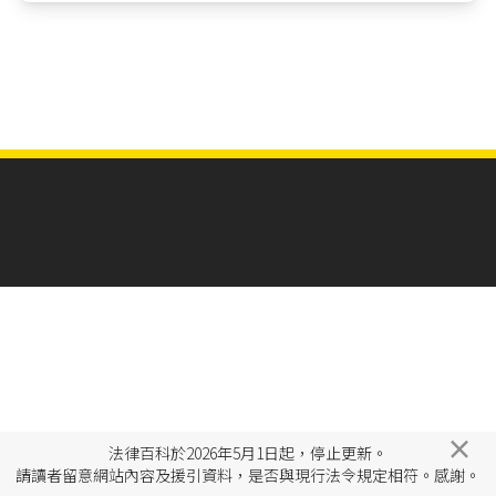
×
法律百科於2026年5月1日起，停止更新。
請讀者留意網站內容及援引資料，是否與現行法令規定相符。感謝。