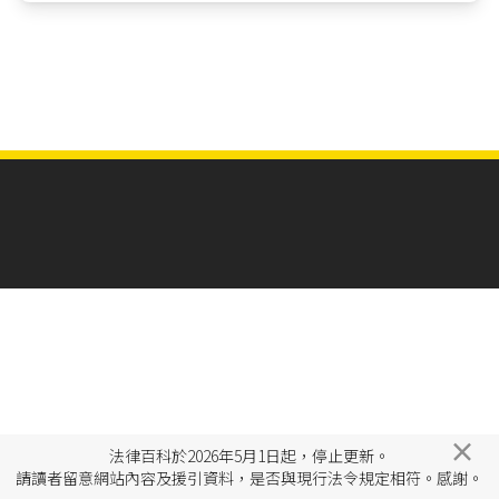
×
法律百科於2026年5月1日起，停止更新。
請讀者留意網站內容及援引資料，是否與現行法令規定相符。感謝。