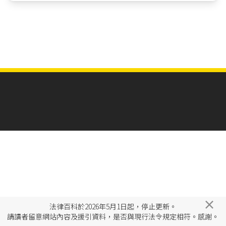
×
法律百科於2026年5月1日起，停止更新。
請讀者留意網站內容及援引資料，是否與現行法令規定相符。感謝。