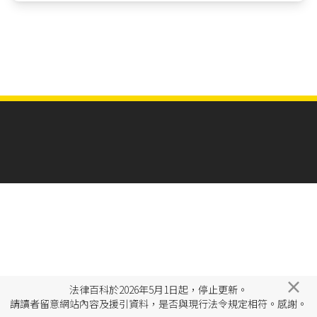
×
法律百科於2026年5月1日起，停止更新。
請讀者留意網站內容及援引資料，是否與現行法令規定相符。感謝。